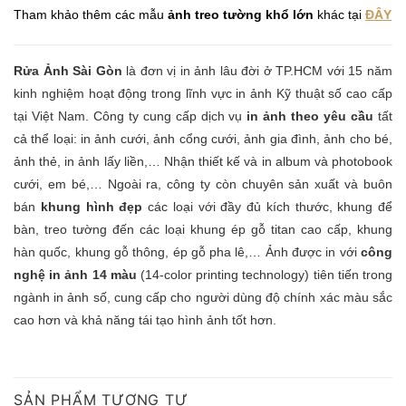
Tham khảo thêm các mẫu
ảnh treo tường khổ lớn
khác tại
ĐÂY
Rửa Ảnh Sài Gòn
là đơn vị in ảnh lâu đời ở TP.HCM với 15 năm
kinh nghiệm hoạt động trong lĩnh vực in ảnh Kỹ thuật số cao cấp
tại Việt Nam. Công ty cung cấp dịch vụ
in ảnh theo yêu cầu
tất
cả thể loại: in ảnh cưới, ảnh cổng cưới, ảnh gia đình, ảnh cho bé,
ảnh thẻ, in ảnh lấy liền,… Nhận thiết kế và in album và photobook
cưới, em bé,… Ngoài ra, công ty còn chuyên sản xuất và buôn
bán
khung hình đẹp
các loại với đầy đủ kích thước, khung để
bàn, treo tường đến các loại khung ép gỗ titan cao cấp, khung
hàn quốc, khung gỗ thông, ép gỗ pha lê,… Ảnh được in với
công
nghệ in ảnh 14 màu
(14-color printing technology) tiên tiến trong
ngành in ảnh số, cung cấp cho người dùng độ chính xác màu sắc
cao hơn và khả năng tái tạo hình ảnh tốt hơn.
SẢN PHẨM TƯƠNG TỰ