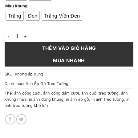
Màu Khung
Trắng
Đen
Trắng Viền Đen
Ảnh Ép Gỗ Pha Lê - Khung Nhựa Nổi (3 Màu) số lượng
THÊM VÀO GIỎ HÀNG
MUA NHANH
SKU:
Không áp dụng
Danh mục:
Ảnh Ép Gỗ Treo Tường
Thẻ:
ảnh cổng cưới
,
ảnh cổng đám cưới
,
ảnh cưới treo tường
,
ảnh
khung nhựa
,
in ảnh đóng khung
,
in ảnh ép gỗ
,
in ảnh treo tường
,
in
ảnh treo tường khổ lớn