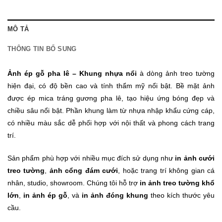
MÔ TẢ
THÔNG TIN BỔ SUNG
Ảnh ép gỗ pha lê – Khung nhựa nổi
à dòng ảnh treo tường
hiện đại, có độ bền cao và tính thẩm mỹ nổi bật. Bề mặt ảnh
được ép mica tráng gương pha lê, tạo hiệu ứng bóng đẹp và
chiều sâu nổi bật. Phần khung làm từ nhựa nhập khẩu cứng cáp,
có nhiều màu sắc dễ phối hợp với nội thất và phong cách trang
trí.
Sản phẩm phù hợp với nhiều mục đích sử dụng như
in ảnh cưới
treo tường
,
ảnh cổng đám cưới
, hoặc trang trí không gian cá
nhân, studio, showroom. Chúng tôi hỗ trợ
in ảnh treo tường khổ
lớn
,
in ảnh ép gỗ
, và
in ảnh đóng khung
theo kích thước yêu
cầu.