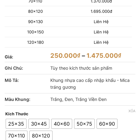
70×110
1.370.000đ
80×120
1.695.000đ
90×130
Liên Hệ
100×150
Liên Hệ
120×180
Liên Hệ
Khoả
250.000
₫
–
1.475.000
₫
giá:
từ
Ghi Chú:
Tùy theo kích thước sản phẩm
250.
đến
Mô Tả:
Khung nhựa cao cấp nhập khẩu - Mica
1.475
tráng gương
Màu Khung:
Trắng, Đen, Trắng Viền Đen
XÓA
Kích Thước
25×35
30x45
40x60
50x75
60x90
70x110
80x120