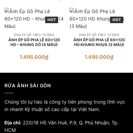
HOT
HOT
ẢNH ÉP GỖ TREO TƯỜNG
ẢNH ÉP GỖ TREO TƯỜNG
ẢNH ÉP GỖ PHA LÊ 60×120
ẢNH ÉP GỖ PHA LÊ 60×120
HD – KHUNG GỖ (4 MÀU)
HD KHUNG NHỰA (3 MÀU)
1.495.000
₫
1.495.000
₫
RỬA ẢNH SÀI GÒN
Chúng tôi tự hào là công ty tiên phong trong lĩnh vực
in nhanh Kỹ thuật số cao cấp tại Việt Nam.
Địa chỉ:
220/18 Hồ Văn Huê, P.9, Q. Phú Nhuận, Tp.
HCM