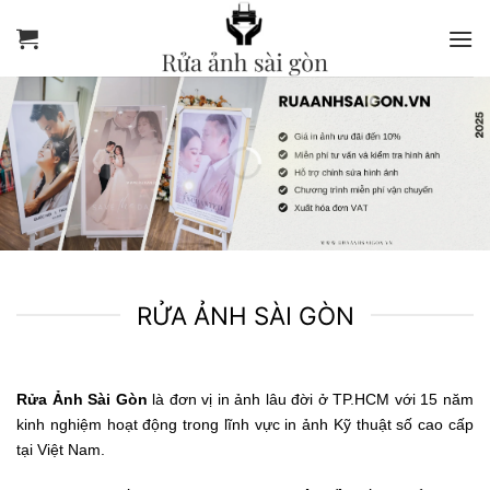
Bỏ
qua
RửA
nội
ẢNH
dung
SàI
GòN
RỬA ẢNH SÀI GÒN
Rửa Ảnh Sài Gòn
là đơn vị in ảnh lâu đời ở TP.HCM với 15 năm
kinh nghiệm hoạt động trong lĩnh vực in ảnh Kỹ thuật số cao cấp
tại Việt Nam.