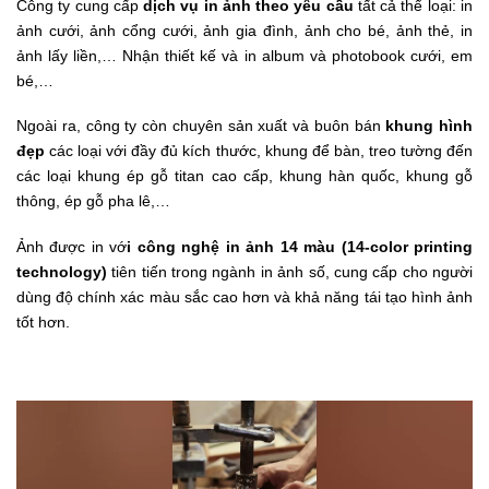
Công ty cung cấp
dịch vụ in ảnh theo yêu cầu
tất cả thể loại: in
ảnh cưới, ảnh cổng cưới, ảnh gia đình, ảnh cho bé, ảnh thẻ, in
ảnh lấy liền,… Nhận thiết kế và in album và photobook cưới, em
bé,…
Ngoài ra, công ty còn chuyên sản xuất và buôn bán
khung hình
đẹp
các loại với đầy đủ kích thước, khung để bàn, treo tường đến
các loại khung ép gỗ titan cao cấp, khung hàn quốc, khung gỗ
thông, ép gỗ pha lê,…
Ảnh được in vớ
i công nghệ in ảnh 14 màu (14-color printing
technology)
tiên tiến trong ngành in ảnh số, cung cấp cho người
dùng độ chính xác màu sắc cao hơn và khả năng tái tạo hình ảnh
tốt hơn.