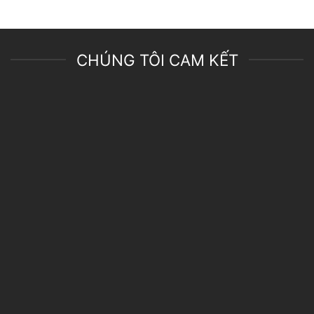
CHÚNG TÔI CAM KẾT
Giá Ưu Đãi
Giá cả phải chăng với chương trình ưu đãi quanh năm, đặt biệt
cho khách hàng ở TP.HCM.
Chất Lượng