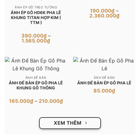
ẢNH ÉP GỖ TREO TƯỜNG
190.000
₫
–
ẢNH ÉP GỖ HD6K PHA LÊ
Khoảng
2.360.000
₫
KHUNG TITAN HỢP KIM (
giá:
TTM )
từ
190.000
đến
390.000
₫
–
2.360.0
Khoảng
1.565.000
₫
giá:
từ
390.000₫
đến
1.565.000₫
ẢNH ĐỂ BÀN
ẢNH ĐỂ BÀN
ẢNH ĐỂ BÀN ÉP GỖ PHA LÊ
ẢNH ĐỂ BÀN ÉP GỖ PHA LÊ
KHUNG GỖ THÔNG
85.000
₫
Khoảng
165.000
₫
–
210.000
₫
giá:
từ
165.000₫
đến
XEM THÊM
210.000₫