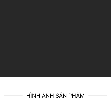
Công nghệ in ảnh và kĩ thuật gia công khung ảnh hiện đại mang
lại bộ sản phẩm hoàn thiện nhất, trong thời gian nhanh nhất đến
tay khách hàng.
Tận Tâm
Miễn phí kiểm tra và tư vấn hình ảnh, đem lại trải nghiệm dịch vụ
tốt nhất cho khách hàng.
HÌNH ẢNH SẢN PHẨM