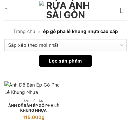
Bỏ
qua
ép
nội
gỗ
dung
pha
Trang chủ
»
ép gỗ pha lê khung nhựa cao cấp
lê
khung
nhựa
Lọc sản phẩm
cao
cấp
|
Rửa
Ảnh
ẢNH ĐỂ BÀN
ẢNH ĐỂ BÀN ÉP GỖ PHA LÊ
Sài
KHUNG NHỰA
Gòn
115.000
₫