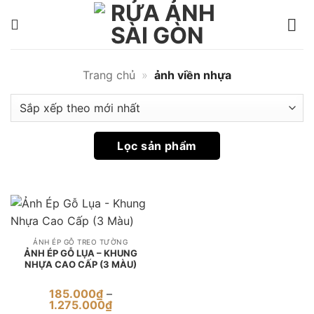
Bỏ
qua
ảnh
nội
viền
dung
nhựa
Trang chủ
»
ảnh viền nhựa
|
Rửa
Ảnh
Lọc sản phẩm
Sài
Gòn
ẢNH ÉP GỖ TREO TƯỜNG
ẢNH ÉP GỖ LỤA – KHUNG
NHỰA CAO CẤP (3 MÀU)
185.000
₫
–
Khoảng
1.275.000
₫