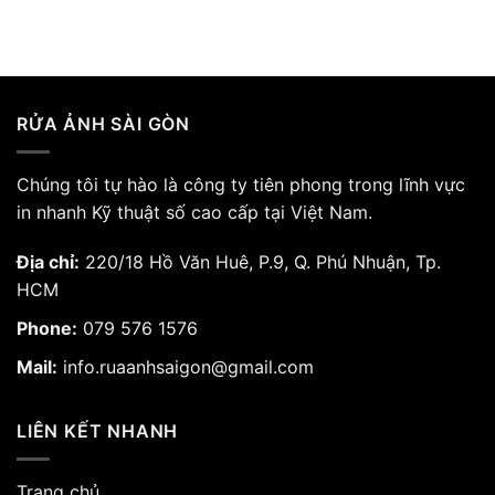
giá:
từ
185.000₫
đến
1.275.000₫
RỬA ẢNH SÀI GÒN
Chúng tôi tự hào là công ty tiên phong trong lĩnh vực
in nhanh Kỹ thuật số cao cấp tại Việt Nam.
Địa chỉ:
220/18 Hồ Văn Huê, P.9, Q. Phú Nhuận, Tp.
HCM
Phone:
079 576 1576
Mail:
info.ruaanhsaigon@gmail.com
LIÊN KẾT NHANH
Trang chủ