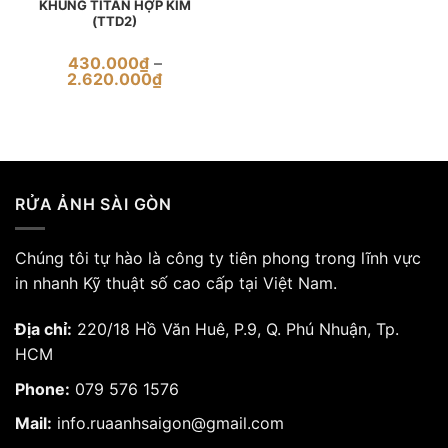
KHUNG TITAN HỢP KIM
(TTD2)
430.000
₫
–
Khoảng
2.620.000
₫
giá:
từ
430.000₫
đến
2.620.000₫
RỬA ẢNH SÀI GÒN
Chúng tôi tự hào là công ty tiên phong trong lĩnh vực
in nhanh Kỹ thuật số cao cấp tại Việt Nam.
Địa chỉ:
220/18 Hồ Văn Huê, P.9, Q. Phú Nhuận, Tp.
HCM
Phone:
079 576 1576
Mail:
info.ruaanhsaigon@gmail.com