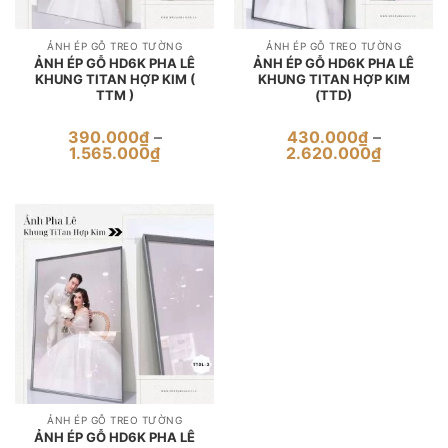
ẢNH ÉP GỖ TREO TƯỜNG
ẢNH ÉP GỖ TREO TƯỜNG
ẢNH ÉP GỖ HD6K PHA LÊ
ẢNH ÉP GỖ HD6K PHA LÊ
KHUNG TITAN HỢP KIM (
KHUNG TITAN HỢP KIM
TTM )
(TTD)
390.000
₫
–
430.000
₫
–
Khoảng
Khoảng
1.565.000
₫
2.620.000
₫
giá:
giá:
từ
từ
390.000₫
430.000
đến
đến
1.565.000₫
2.620.0
ẢNH ÉP GỖ TREO TƯỜNG
ẢNH ÉP GỖ HD6K PHA LÊ