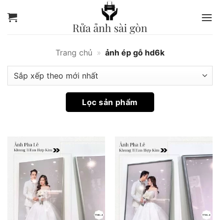
Bỏ
qua
ảnh
nội
ép
dung
gỗ
Trang chủ
»
ảnh ép gỗ hd6k
hd6k
|
Rửa
Lọc sản phẩm
Ảnh
Sài
Gòn