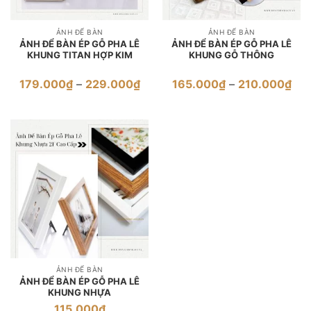
ẢNH ĐỂ BÀN
ẢNH ĐỂ BÀN
ẢNH ĐỂ BÀN ÉP GỖ PHA LÊ
ẢNH ĐỂ BÀN ÉP GỖ PHA LÊ
KHUNG TITAN HỢP KIM
KHUNG GỖ THÔNG
Khoảng
Kho
179.000
₫
–
229.000
₫
165.000
₫
–
210.000
₫
giá:
giá:
từ
từ
179.000₫
165
đến
đến
229.000₫
210
ẢNH ĐỂ BÀN
ẢNH ĐỂ BÀN ÉP GỖ PHA LÊ
KHUNG NHỰA
115.000
₫