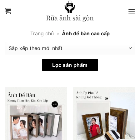
Bỏ
qua
Ảnh
nội
để
dung
bàn
Trang chủ
»
Ảnh để bàn cao cấp
cao
cấp
|
Lọc sản phẩm
Rửa
Ảnh
Sài
Gòn